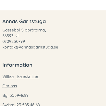
Annas Garnstuga
Gassebol Sjöbråtarna,
66593 Kil
0709250799
kontakt@annasgarnstuga.se
Information
Villkor, föreskrifter
Om oss
Bg: 5559-1689
Swish: 123 583 46 68