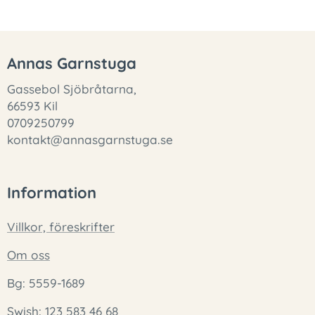
Annas Garnstuga
Gassebol Sjöbråtarna,
66593 Kil
0709250799
kontakt@annasgarnstuga.se
Information
Villkor, föreskrifter
Om oss
Bg: 5559-1689
Swish: 123 583 46 68