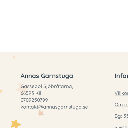
Annas Garnstuga
Info
Gassebol Sjöbråtarna,
66593 Kil
Villko
0709250799
Om o
kontakt@annasgarnstuga.se
Bg: 5
Swish