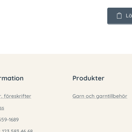
Lä
rmation
Produkter
r, föreskrifter
Garn och garntillbehör
ss
559-1689
: 123 583 46 68