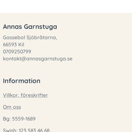
Annas Garnstuga
Gassebol Sjöbråtarna,
66593 Kil
0709250799
kontakt@annasgarnstuga.se
Information
Villkor, föreskrifter
Om oss
Bg: 5559-1689
Swish: 123 583 46 68