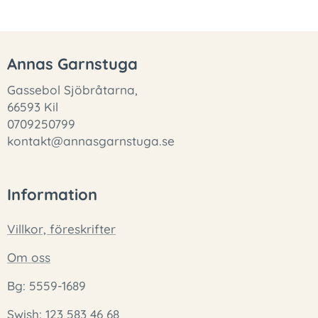
Annas Garnstuga
Gassebol Sjöbråtarna,
66593 Kil
0709250799
kontakt@annasgarnstuga.se
Information
Villkor, föreskrifter
Om oss
Bg: 5559-1689
Swish: 123 583 46 68