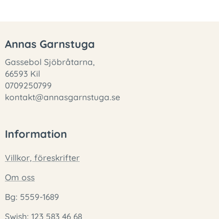
Annas Garnstuga
Gassebol Sjöbråtarna,
66593 Kil
0709250799
kontakt@annasgarnstuga.se
Information
Villkor, föreskrifter
Om oss
Bg: 5559-1689
Swish: 123 583 46 68