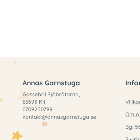
Annas Garnstuga
Info
Gassebol Sjöbråtarna,
66593 Kil
Villko
0709250799
Om o
kontakt@annasgarnstuga.se
Bg: 5
Swish