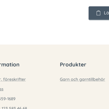
Lä
rmation
Produkter
r, föreskrifter
Garn och garntillbehör
ss
559-1689
: 123 583 46 68