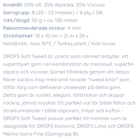
Innehåll:
50% Ull, 25% Alpacka, 25% Viscose
Garngrupp:
B (20 - 22 masker) / 8 ply / DK
Vikt/längd:
50 g = ca. 130 meter
Rekommenderade stickor:
4 mm
Stickfasthet:
10 x 10 cm = 21 m x 28 v
Handtvätt, max 30°C / Torkas plant / Kan tovas
DROPS Soft Tweed är, precis som namnet antyder, ett
supermjukt garn i en kombination av merinoull, superfin
alpaca och viscose. Garnet tillverkas genom att dessa
fibrer kardas ihop med små tovade "tweed bitar" som
tillför färg som definierar utseendet på detta garn.
Detta garn är rustikt, elegant, lättstickat och skapar
vackra, jämna maskor. Ett perfekt val för både flätor och
strukturmönster i både slipovers, tröjor och koftor -
DROPS Soft Tweed passar perfekt till mönster som är
designade för DROPS Karisma, DROPS Lima och DROPS
Merino Extra Fine (Garngrupp B).