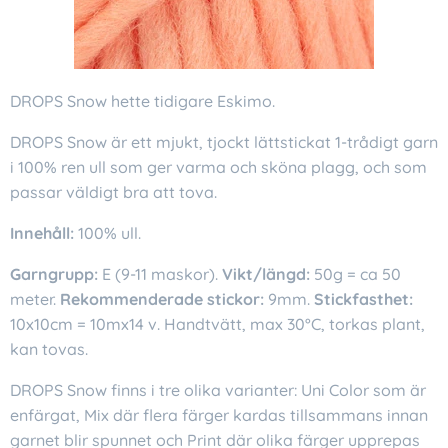
DROPS Snow hette tidigare Eskimo.
DROPS Snow är ett mjukt, tjockt lättstickat 1-trådigt garn
i 100% ren ull som ger varma och sköna plagg, och som
passar väldigt bra att tova.
Innehåll:
100% ull.
Garngrupp:
E (9-11 maskor).
Vikt/längd:
50g = ca 50
meter.
Rekommenderade stickor:
9mm.
Stickfasthet:
10x10cm = 10mx14 v. Handtvätt, max 30°C, torkas plant,
kan tovas.
DROPS Snow finns i tre olika varianter: Uni Color som är
enfärgat, Mix där flera färger kardas tillsammans innan
garnet blir spunnet och Print där olika färger upprepas