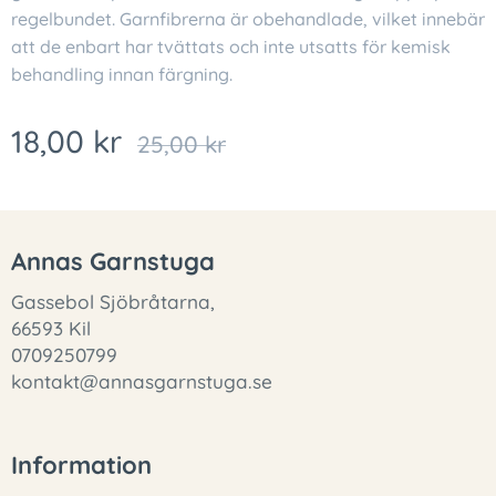
regelbundet. Garnfibrerna är obehandlade, vilket innebär
att de enbart har tvättats och inte utsatts för kemisk
behandling innan färgning.
18,00
kr
25,00
kr
Annas Garnstuga
Gassebol Sjöbråtarna,
66593 Kil
0709250799
kontakt@annasgarnstuga.se
Information