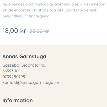
regelbundet. Garnfibrerna är obehandlade, vilket innebär
att de enbart har tvättats och inte utsatts för kemisk
behandling innan färgning.
18,00
kr
25,00
kr
Annas Garnstuga
Gassebol Sjöbråtarna,
66593 Kil
0709250799
kontakt@annasgarnstuga.se
Information