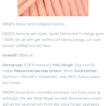
DROPS Snow hette tidigare Eskimo.
DROPS Snow är ett mjukt, tjockt lättstickat 1-trådigt garn
i 100% ren ull som ger varma och sköna plagg, och som
passar väldigt bra att tova.
Innehåll:
100% ull.
Garngrupp:
E (9-11 maskor).
Vikt/längd:
50g = ca 50
meter.
Rekommenderade stickor:
9mm.
Stickfasthet:
10x10cm = 10mx14 v. Handtvätt, max 30°C, torkas plant,
kan tovas.
DROPS Snow finns i tre olika varianter: Uni Color som är
enfärgat, Mix där flera färger kardas tillsammans innan
garnet blir spunnet och Print där olika färger upprepas