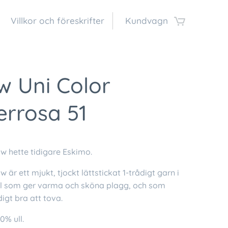
Villkor och föreskrifter
Kundvagn
w Uni Color
errosa 51
 hette tidigare Eskimo.
är ett mjukt, tjockt lättstickat 1-trådigt garn i
ll som ger varma och sköna plagg, och som
igt bra att tova.
0% ull.