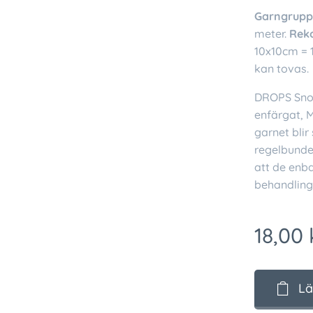
Garngrupp
meter.
Rek
10x10cm = 
kan tovas.
DROPS Snow 
enfärgat, M
garnet blir
regelbunde
att de enba
behandling
18,00
Lä