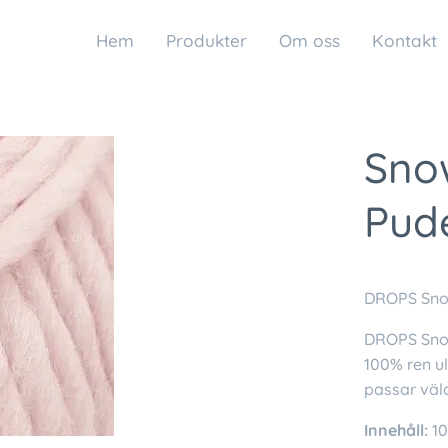
Hem
Produkter
Om oss
Kontakt
Sno
Pud
DROPS Snow
DROPS Snow 
100% ren u
passar väld
Innehåll:
10