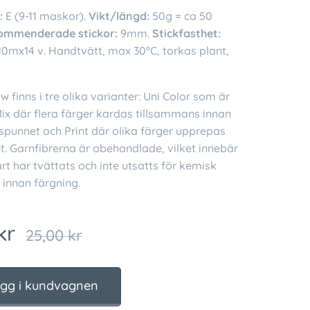
:
E (9-11 maskor).
Vikt/längd:
50g = ca 50
ommenderade stickor:
9mm.
Stickfasthet:
10mx14 v. Handtvätt, max 30°C, torkas plant,
finns i tre olika varianter: Uni Color som är
ix där flera färger kardas tillsammans innan
 spunnet och Print där olika färger upprepas
t. Garnfibrerna är obehandlade, vilket innebär
rt har tvättats och inte utsatts för kemisk
 innan färgning.
kr
25,00
kr
gg i kundvagnen