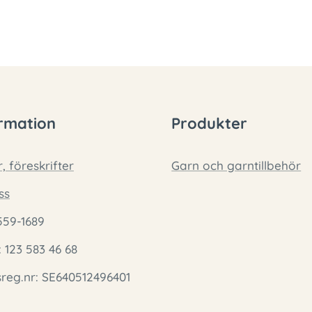
rmation
Produkter
r, föreskrifter
Garn och garntillbehör
ss
559-1689
: 123 583 46 68
eg.nr: SE640512496401