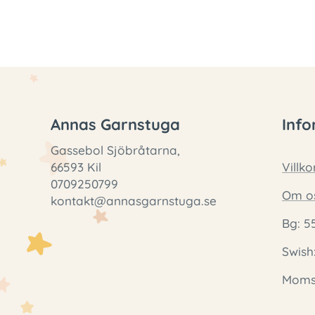
Annas Garnstuga
Info
Gassebol Sjöbråtarna,
66593 Kil
Villko
0709250799
Om o
kontakt@annasgarnstuga.se
Bg: 5
Swish
Momsr