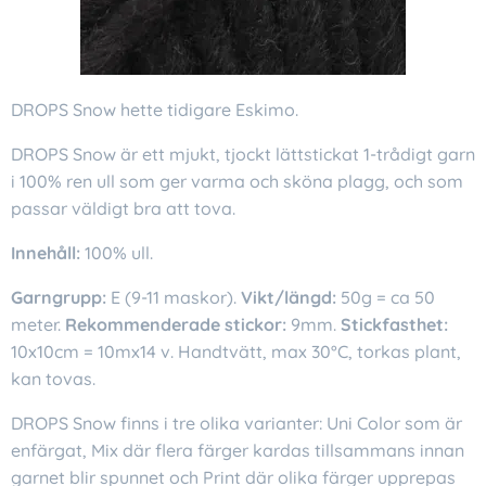
DROPS Snow hette tidigare Eskimo.
DROPS Snow är ett mjukt, tjockt lättstickat 1-trådigt garn
i 100% ren ull som ger varma och sköna plagg, och som
passar väldigt bra att tova.
Innehåll:
100% ull.
Garngrupp:
E (9-11 maskor).
Vikt/längd:
50g = ca 50
meter.
Rekommenderade stickor:
9mm.
Stickfasthet:
10x10cm = 10mx14 v. Handtvätt, max 30°C, torkas plant,
kan tovas.
DROPS Snow finns i tre olika varianter: Uni Color som är
enfärgat, Mix där flera färger kardas tillsammans innan
garnet blir spunnet och Print där olika färger upprepas