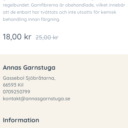
regelbundet. Garnfibrerna är obehandlade, vilket innebär
att de enbart har tvättats och inte utsatts för kemisk
behandling innan färgning.
18,00
kr
25,00
kr
Annas Garnstuga
Gassebol Sjöbråtarna,
66593 Kil
0709250799
kontakt@annasgarnstuga.se
Information