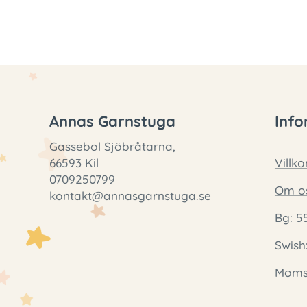
Annas Garnstuga
Info
Gassebol Sjöbråtarna,
66593 Kil
Villko
0709250799
Om o
kontakt@annasgarnstuga.se
Bg: 5
Swish
Momsr