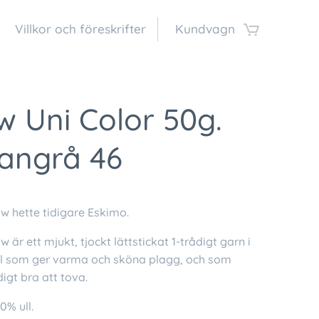
Villkor och föreskrifter
Kundvagn
 Uni Color 50g.
langrå 46
 hette tidigare Eskimo.
är ett mjukt, tjockt lättstickat 1-trådigt garn i
ll som ger varma och sköna plagg, och som
igt bra att tova.
0% ull.