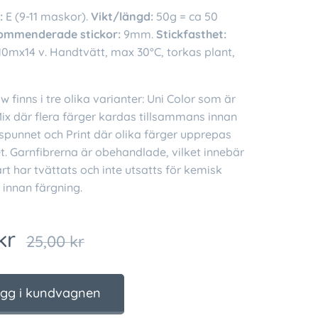
:
E (9-11 maskor).
Vikt/längd:
50g = ca 50
ommenderade stickor:
9mm.
Stickfasthet:
10mx14 v. Handtvätt, max 30°C, torkas plant,
finns i tre olika varianter: Uni Color som är
ix där flera färger kardas tillsammans innan
 spunnet och Print där olika färger upprepas
t. Garnfibrerna är obehandlade, vilket innebär
rt har tvättats och inte utsatts för kemisk
 innan färgning.
kr
25,00
kr
gg i kundvagnen