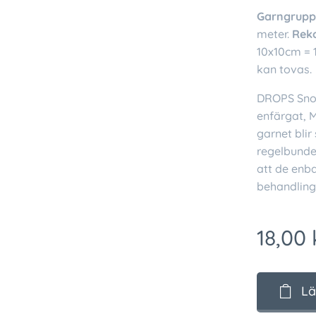
Garngrupp
meter.
Rek
10x10cm = 
kan tovas.
DROPS Snow 
enfärgat, M
garnet blir
regelbunde
att de enba
behandling
18,00
Lä