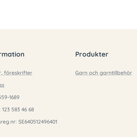
rmation
Produkter
r, föreskrifter
Garn och garntillbehör
ss
559-1689
: 123 583 46 68
eg.nr: SE640512496401