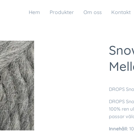
Hem
Produkter
Om oss
Kontakt
Snow
Mel
DROPS Snow
DROPS Snow 
100% ren u
passar väld
Innehåll:
10