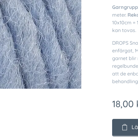
Garngrupp
meter.
Rek
10x10cm = 
kan tovas.
DROPS Snow 
enfärgat, M
garnet blir
regelbunde
att de enba
behandling
18,00
Lä