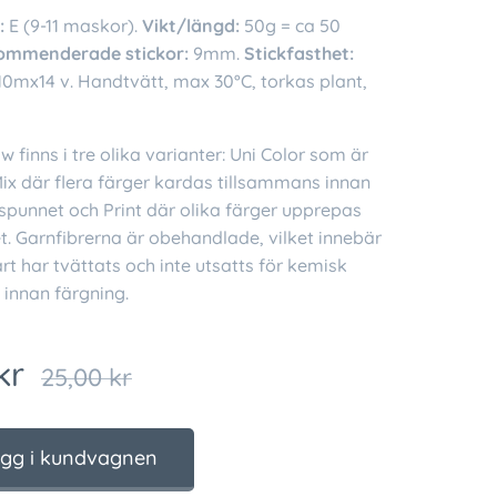
:
E (9-11 maskor).
Vikt/längd:
50g = ca 50
ommenderade stickor:
9mm.
Stickfasthet:
10mx14 v. Handtvätt, max 30°C, torkas plant,
finns i tre olika varianter: Uni Color som är
ix där flera färger kardas tillsammans innan
 spunnet och Print där olika färger upprepas
t. Garnfibrerna är obehandlade, vilket innebär
rt har tvättats och inte utsatts för kemisk
 innan färgning.
kr
25,00
kr
gg i kundvagnen