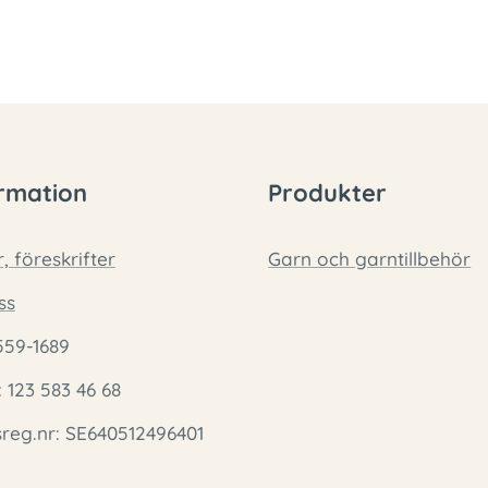
rmation
Produkter
r, föreskrifter
Garn och garntillbehör
ss
559-1689
: 123 583 46 68
eg.nr: SE640512496401