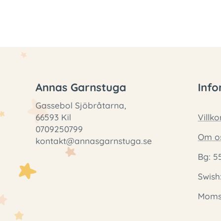
Annas Garnstuga
Info
Gassebol Sjöbråtarna,
66593 Kil
Villko
0709250799
Om o
kontakt@annasgarnstuga.se
Bg: 5
Swish
Momsr