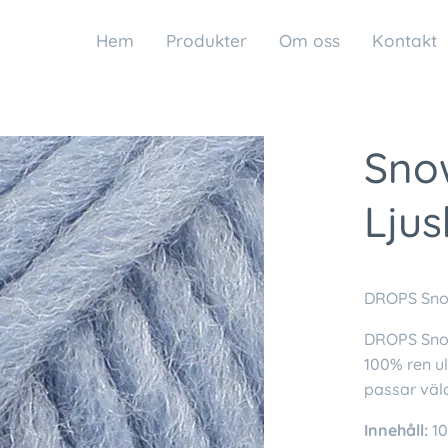
Hem
Produkter
Om oss
Kontakt
Snow
Ljus
DROPS Snow
DROPS Snow 
100% ren u
passar väld
Innehåll:
10