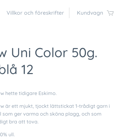
Villkor och föreskrifter
Kundvagn
 Uni Color 50g.
blå 12
 hette tidigare Eskimo.
är ett mjukt, tjockt lättstickat 1-trådigt garn i
ll som ger varma och sköna plagg, och som
igt bra att tova.
0% ull.