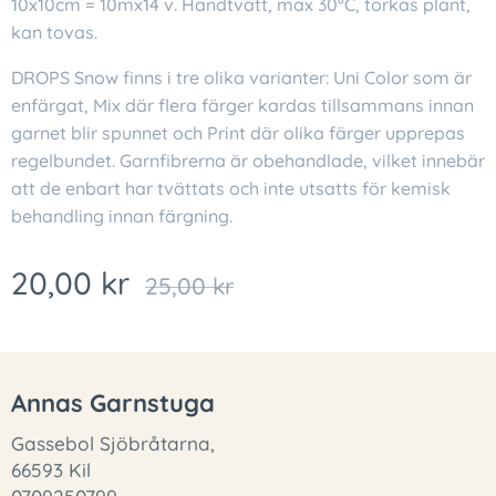
10x10cm = 10mx14 v. Handtvätt, max 30°C, torkas plant,
kan tovas.
DROPS Snow finns i tre olika varianter: Uni Color som är
enfärgat, Mix där flera färger kardas tillsammans innan
garnet blir spunnet och Print där olika färger upprepas
regelbundet. Garnfibrerna är obehandlade, vilket innebär
att de enbart har tvättats och inte utsatts för kemisk
behandling innan färgning.
20,00
kr
25,00
kr
Annas Garnstuga
Gassebol Sjöbråtarna,
66593 Kil