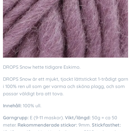
DROPS Snow hette tidigare Eskimo.
DROPS Snow är ett mjukt, tjockt lättstickat 1-trådigt garn
i 100% ren ull som ger varma och sköna plagg, och som
passar väldigt bra att tova.
Innehåll:
100% ull.
Garngrupp:
E (9-11 maskor).
Vikt/längd:
50g = ca 50
meter.
Rekommenderade stickor:
9mm.
Stickfasthet: