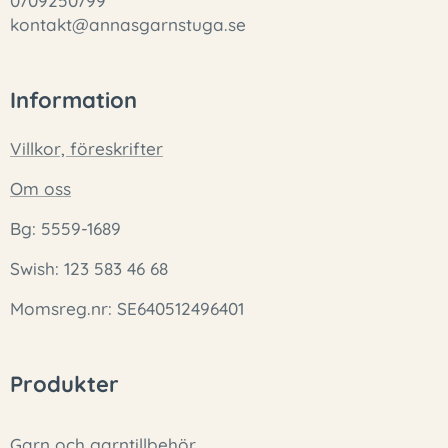
0709250799
kontakt@annasgarnstuga.se
Information
Villkor, föreskrifter
Om oss
Bg: 5559-1689
Swish: 123 583 46 68
Momsreg.nr: SE640512496401
Produkter
Garn och garntillbehör