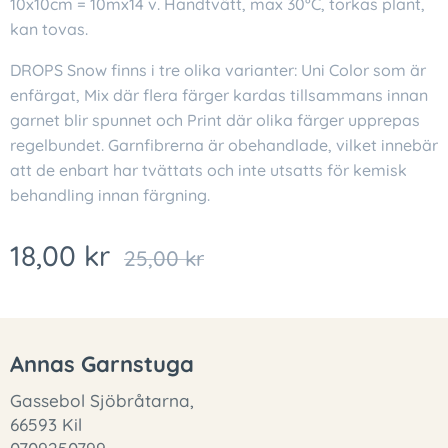
10x10cm = 10mx14 v. Handtvätt, max 30°C, torkas plant,
kan tovas.
DROPS Snow finns i tre olika varianter: Uni Color som är
enfärgat, Mix där flera färger kardas tillsammans innan
garnet blir spunnet och Print där olika färger upprepas
regelbundet. Garnfibrerna är obehandlade, vilket innebär
att de enbart har tvättats och inte utsatts för kemisk
behandling innan färgning.
18,00
kr
25,00
kr
Annas Garnstuga
Gassebol Sjöbråtarna,
66593 Kil