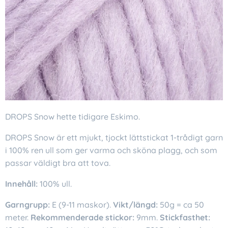
DROPS Snow hette tidigare Eskimo.
DROPS Snow är ett mjukt, tjockt lättstickat 1-trådigt garn
i 100% ren ull som ger varma och sköna plagg, och som
passar väldigt bra att tova.
Innehåll:
100% ull.
Garngrupp:
E (9-11 maskor).
Vikt/längd:
50g = ca 50
meter.
Rekommenderade stickor:
9mm.
Stickfasthet: