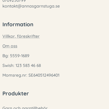
0709250799
kontakt@annasgarnstuga.se
Information
Villkor, föreskrifter
Om oss
Bg: 5559-1689
Swish: 123 583 46 68
Momsreg.nr: SE640512496401
Produkter
Garn och garntillbehör