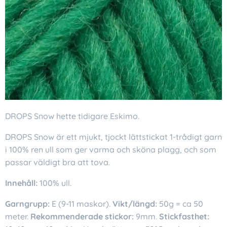
DROPS Snow hette tidigare Eskimo.
DROPS Snow är ett mjukt, tjockt lättstickat 1-trådigt garn
i 100% ren ull som ger varma och sköna plagg, och som
passar väldigt bra att tova.
Innehåll:
100% ull.
Garngrupp:
E (9-11 maskor).
Vikt/längd:
50g = ca 50
meter.
Rekommenderade stickor:
9mm.
Stickfasthet: