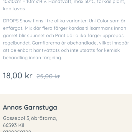
10x10cm = 10mx14 v. Handtvätt, max 30°C, torkas plant,
kan tovas.
DROPS Snow finns i tre olika varianter: Uni Color som är
enfärgat, Mix där flera färger kardas tillsammans innan
garnet blir spunnet och Print där olika färger upprepas
regelbundet. Garnfibrerna är obehandlade, vilket innebär
att de enbart har tvättats och inte utsatts för kemisk
behandling innan färgning.
18,00
kr
25,00
kr
Annas Garnstuga
Gassebol Sjöbråtarna,
66593 Kil