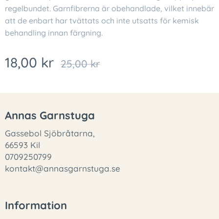
regelbundet. Garnfibrerna är obehandlade, vilket innebär
att de enbart har tvättats och inte utsatts för kemisk
behandling innan färgning.
18,00
kr
25,00
kr
Annas Garnstuga
Gassebol Sjöbråtarna,
66593 Kil
0709250799
kontakt@annasgarnstuga.se
Information