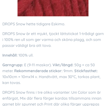
DROPS Snow hette tidigare Eskimo.
DROPS Snow är ett mjukt, tjockt lättstickat 1-trådigt garn
i 100% ren ull som ger varma och sköna plagg, och som
passar väldigt bra att tova.
Innehåll:
100% ull.
Garngrupp:
E (9-11 maskor).
Vikt/längd:
50g = ca 50
meter.
Rekommenderade stickor:
9mm.
Stickfasthet:
10x10cm = 10mx14 v. Handtvätt, max 30°C, torkas plant,
kan tovas.
DROPS Snow finns i tre olika varianter: Uni Color som är
enfärgat, Mix där flera färger kardas tillsammans innan
garnet blir spunnet och Print där olika färger upprepas