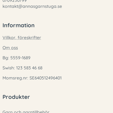
0709250799
kontakt@annasgarnstuga.se
Information
Villkor, föreskrifter
Om oss
Bg: 5559-1689
Swish: 123 583 46 68
Momsreg.nr: SE640512496401
Produkter
Garn och garntillbehör