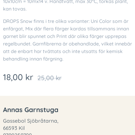
10x10cm = 10mx14 v. Handtvätt, max 30°C, torkas plant,
kan tovas.
DROPS Snow finns i tre olika varianter: Uni Color som är
enfärgat, Mix där flera färger kardas tillsammans innan
garnet blir spunnet och Print där olika färger upprepas
regelbundet. Garnfibrerna är obehandlade, vilket innebär
att de enbart har tvättats och inte utsatts för kemisk
behandling innan färgning.
18,00
kr
25,00
kr
Annas Garnstuga
Gassebol Sjöbråtarna,
66593 Kil