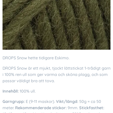
DROPS Snow hette tidigare Eskimo.
DROPS Snow är ett mjukt, tjockt lättstickat 1-trådigt garn
i 100% ren ull som ger varma och sköna plagg, och som
passar väldigt bra att tova.
Innehåll:
100% ull.
Garngrupp:
E (9-11 maskor).
Vikt/längd:
50g = ca 50
meter.
Rekommenderade stickor:
9mm.
Stickfasthet: