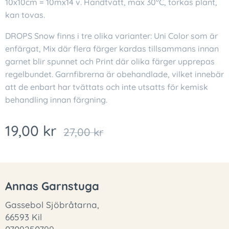
10x10cm = 10mx14 v. Handtvätt, max 30°C, torkas plant,
kan tovas.
DROPS Snow finns i tre olika varianter: Uni Color som är
enfärgat, Mix där flera färger kardas tillsammans innan
garnet blir spunnet och Print där olika färger upprepas
regelbundet. Garnfibrerna är obehandlade, vilket innebär
att de enbart har tvättats och inte utsatts för kemisk
behandling innan färgning.
19,00
kr
27,00
kr
Annas Garnstuga
Gassebol Sjöbråtarna,
66593 Kil