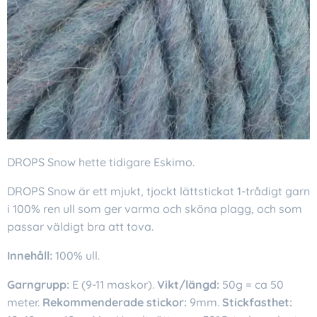
DROPS Snow hette tidigare Eskimo.
DROPS Snow är ett mjukt, tjockt lättstickat 1-trådigt garn
i 100% ren ull som ger varma och sköna plagg, och som
passar väldigt bra att tova.
Innehåll:
100% ull.
Garngrupp:
E (9-11 maskor).
Vikt/längd:
50g = ca 50
meter.
Rekommenderade stickor:
9mm.
Stickfasthet: