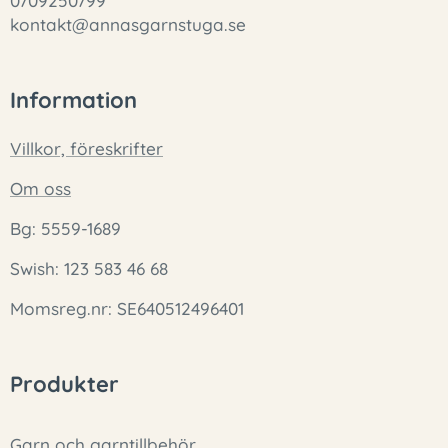
0709250799
kontakt@annasgarnstuga.se
Information
Villkor, föreskrifter
Om oss
Bg: 5559-1689
Swish: 123 583 46 68
Momsreg.nr: SE640512496401
Produkter
Garn och garntillbehör