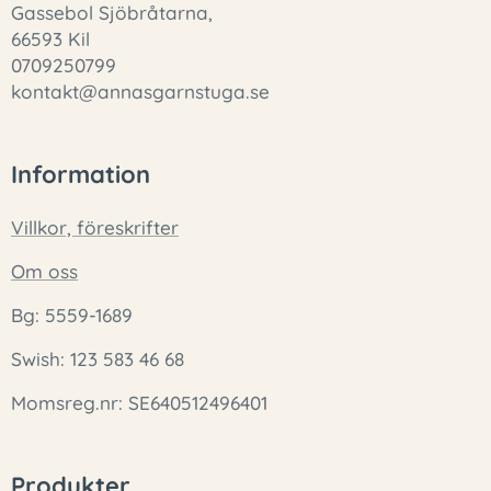
Gassebol Sjöbråtarna,
66593 Kil
0709250799
kontakt@annasgarnstuga.se
Information
Villkor, föreskrifter
Om oss
Bg: 5559-1689
Swish: 123 583 46 68
Momsreg.nr: SE640512496401
Produkter