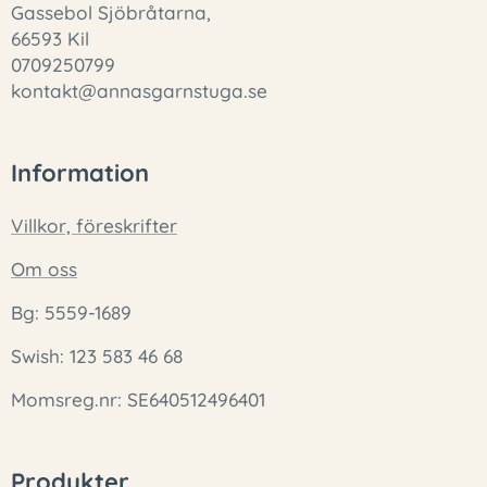
Gassebol Sjöbråtarna,
66593 Kil
0709250799
kontakt@annasgarnstuga.se
Information
Villkor, föreskrifter
Om oss
Bg: 5559-1689
Swish: 123 583 46 68
Momsreg.nr: SE640512496401
Produkter