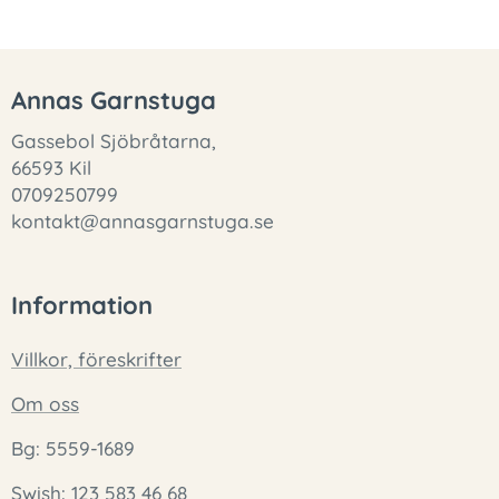
Annas Garnstuga
Gassebol Sjöbråtarna,
66593 Kil
0709250799
kontakt@annasgarnstuga.se
Information
Villkor, föreskrifter
Om oss
Bg: 5559-1689
Swish: 123 583 46 68