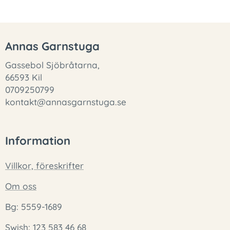
Annas Garnstuga
Gassebol Sjöbråtarna,
66593 Kil
0709250799
kontakt@annasgarnstuga.se
Information
Villkor, föreskrifter
Om oss
Bg: 5559-1689
Swish: 123 583 46 68