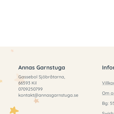
Annas Garnstuga
Info
Gassebol Sjöbråtarna,
66593 Kil
Villko
0709250799
Om o
kontakt@annasgarnstuga.se
Bg: 5
Swish