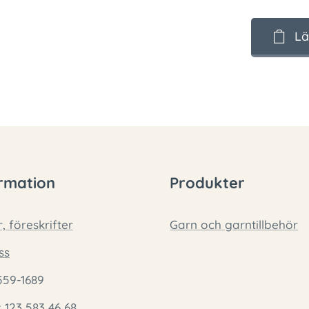
Lä
rmation
Produkter
r, föreskrifter
Garn och garntillbehör
ss
559-1689
: 123 583 46 68