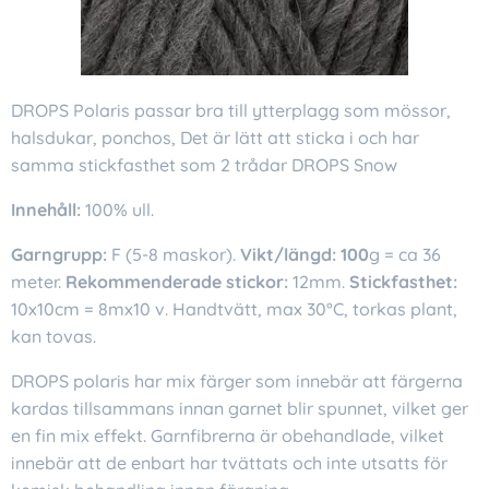
DROPS Polaris passar bra till ytterplagg som mössor,
halsdukar, ponchos, Det är lätt att sticka i och har
samma stickfasthet som 2 trådar DROPS Snow
Innehåll:
100% ull.
Garngrupp:
F (5-8 maskor).
Vikt/längd: 100
g = ca 36
meter.
Rekommenderade stickor:
12mm.
Stickfasthet:
10x10cm = 8mx10 v. Handtvätt, max 30°C, torkas plant,
kan tovas.
DROPS polaris har mix färger som innebär att färgerna
kardas tillsammans innan garnet blir spunnet, vilket ger
en fin mix effekt. Garnfibrerna är obehandlade, vilket
innebär att de enbart har tvättats och inte utsatts för