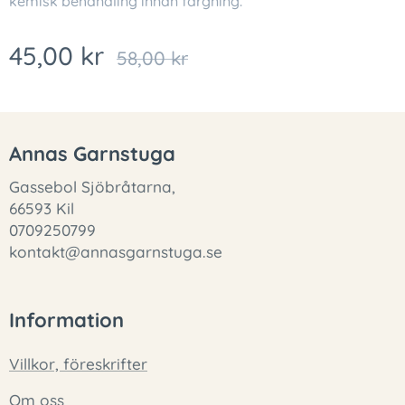
kemisk behandling innan färgning.
45,00
kr
58,00
kr
Annas Garnstuga
Gassebol Sjöbråtarna,
66593 Kil
0709250799
kontakt@annasgarnstuga.se
Information
Villkor, föreskrifter
Om oss