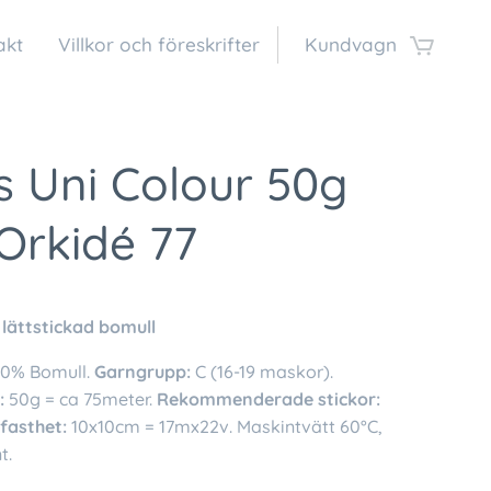
akt
Villkor och föreskrifter
Kundvagn
s Uni Colour 50g
Orkidé 77
 lättstickad bomull
00% Bomull.
Garngrupp:
C (16-19 maskor).
:
50g = ca 75meter.
Rekommenderade stickor:
kfasthet:
10x10cm = 17mx22v. Maskintvätt 60°C,
t.