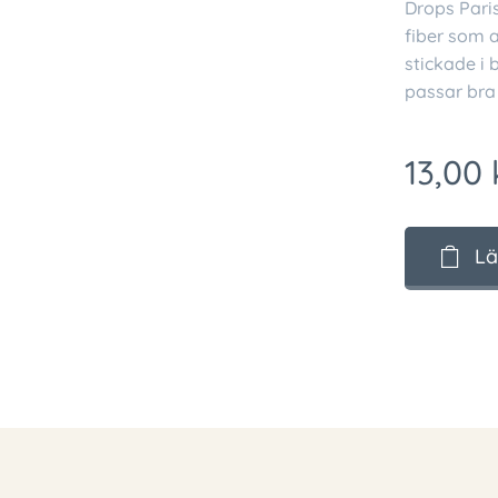
Drops Paris
fiber som a
stickade i
passar bra 
13,00
Lä