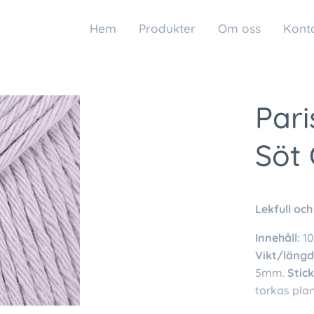
Hem
Produkter
Om oss
Kont
Pari
Söt 
Lekfull och
Innehåll:
1
Vikt/längd
5mm.
Stic
torkas plan