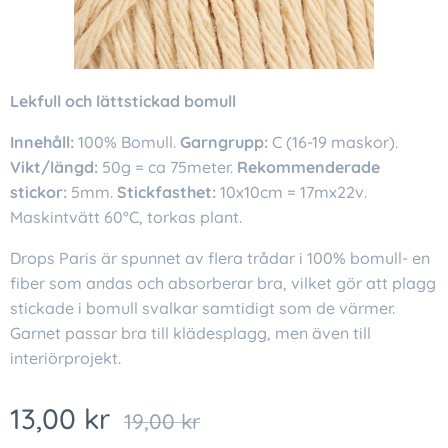
Lekfull och lättstickad bomull
Innehåll:
100% Bomull.
Garngrupp:
C (16-19 maskor).
Vikt/längd:
50g = ca 75meter.
Rekommenderade
stickor:
5mm.
Stickfasthet:
10x10cm = 17mx22v.
Maskintvätt 60°C, torkas plant.
Drops Paris är spunnet av flera trådar i 100% bomull- en
fiber som andas och absorberar bra, vilket gör att plagg
stickade i bomull svalkar samtidigt som de värmer.
Garnet passar bra till klädesplagg, men även till
interiörprojekt.
13,00
kr
19,00
kr