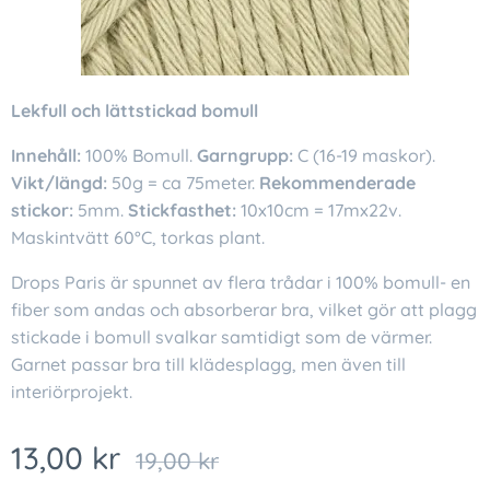
Lekfull och lättstickad bomull
Innehåll:
100% Bomull.
Garngrupp:
C (16-19 maskor).
Vikt/längd:
50g = ca 75meter.
Rekommenderade
stickor:
5mm.
Stickfasthet:
10x10cm = 17mx22v.
Maskintvätt 60°C, torkas plant.
Drops Paris är spunnet av flera trådar i 100% bomull- en
fiber som andas och absorberar bra, vilket gör att plagg
stickade i bomull svalkar samtidigt som de värmer.
Garnet passar bra till klädesplagg, men även till
interiörprojekt.
13,00
kr
19,00
kr