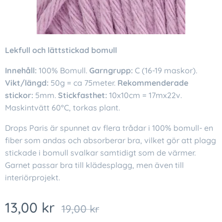
Lekfull och lättstickad bomull
Innehåll:
100% Bomull.
Garngrupp:
C (16-19 maskor).
Vikt/längd:
50g = ca 75meter.
Rekommenderade
stickor:
5mm.
Stickfasthet:
10x10cm = 17mx22v.
Maskintvätt 60°C, torkas plant.
Drops Paris är spunnet av flera trådar i 100% bomull- en
fiber som andas och absorberar bra, vilket gör att plagg
stickade i bomull svalkar samtidigt som de värmer.
Garnet passar bra till klädesplagg, men även till
interiörprojekt.
13,00
kr
19,00
kr