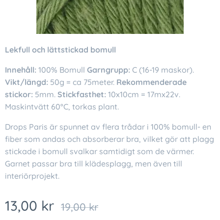
Lekfull och lättstickad bomull
Innehåll:
100% Bomull
Garngrupp:
C (16-19 maskor).
Vikt/längd:
50g = ca 75meter.
Rekommenderade
stickor:
5mm.
Stickfasthet:
10x10cm = 17mx22v.
Maskintvätt 60°C, torkas plant.
Drops Paris är spunnet av flera trådar i 100% bomull- en
fiber som andas och absorberar bra, vilket gör att plagg
stickade i bomull svalkar samtidigt som de värmer.
Garnet passar bra till klädesplagg, men även till
interiörprojekt.
13,00
kr
19,00
kr