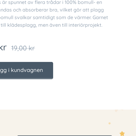
 är spunnet av flera trådar i 100% bomull- en
ndas och absorberar bra, vilket gör att plagg
 bomull svalkar samtidigt som de värmer. Garnet
till klädesplagg, men även till interiörprojekt.
kr
19,00
kr
gg i kundvagnen