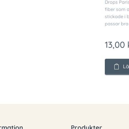
Drops Paris
fiber som a
stickade i
passar bra 
13,00
Lä
rmation
Produkter