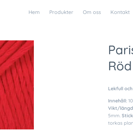
Hem
Produkter
Om oss
Kontakt
Pari
Röd
Lekfull och
Innehåll:
1
Vikt/längd
5mm.
Stic
torkas plan