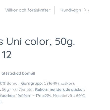
Villkor och föreskrifter
Kundvagn
s Uni color, 50g.
 12
 lättstickad bomull
00% Bomull.
Garngrupp:
C (16-19 maskor).
:
50g = ca 75meter.
Rekommenderade stickor:
kfasthet:
10x10cm = 17mx22v. Maskintvätt 60°C,
t.