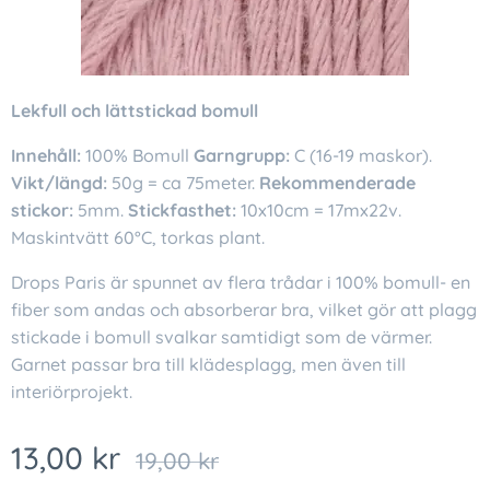
Lekfull och lättstickad bomull
Innehåll:
100% Bomull
Garngrupp:
C (16-19 maskor).
Vikt/längd:
50g = ca 75meter.
Rekommenderade
stickor:
5mm.
Stickfasthet:
10x10cm = 17mx22v.
Maskintvätt 60°C, torkas plant.
Drops Paris är spunnet av flera trådar i 100% bomull- en
fiber som andas och absorberar bra, vilket gör att plagg
stickade i bomull svalkar samtidigt som de värmer.
Garnet passar bra till klädesplagg, men även till
interiörprojekt.
13,00
kr
19,00
kr