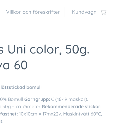
Villkor och föreskrifter
Kundvagn
s Uni color, 50g.
va 60
 lättstickad bomull
00% Bomull
Garngrupp:
C (16-19 maskor).
:
50g = ca 75meter.
Rekommenderade stickor:
kfasthet:
10x10cm = 17mx22v. Maskintvätt 60°C,
t.