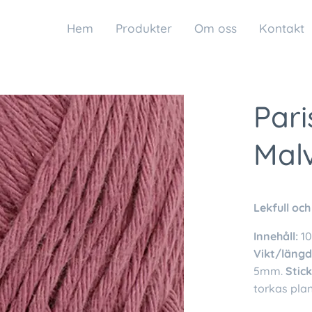
Hem
Produkter
Om oss
Kontakt
Pari
Mal
Lekfull och
Innehåll:
1
Vikt/längd
5mm.
Stic
torkas plan