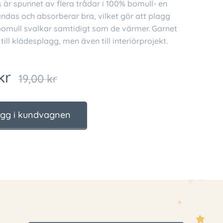
 är spunnet av flera trådar i 100% bomull- en
ndas och absorberar bra, vilket gör att plagg
 bomull svalkar samtidigt som de värmer. Garnet
till klädesplagg, men även till interiörprojekt.
kr
19,00
kr
gg i kundvagnen