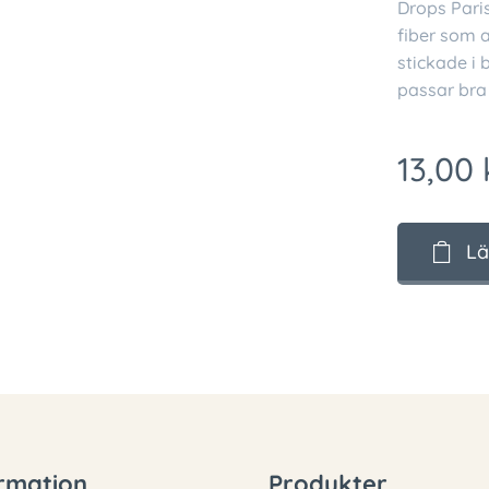
Drops Paris
fiber som a
stickade i
passar bra 
13,00
Lä
rmation
Produkter