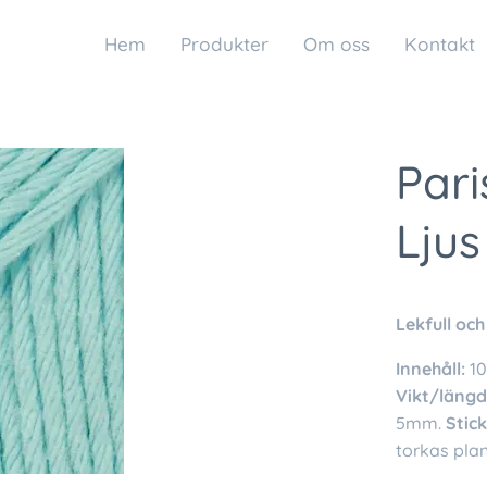
Hem
Produkter
Om oss
Kontakt
Pari
Ljus
Lekfull och
Innehåll:
1
Vikt/längd
5mm.
Stic
torkas plan