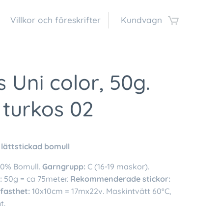
Villkor och föreskrifter
Kundvagn
s Uni color, 50g.
 turkos 02
 lättstickad bomull
00% Bomull.
Garngrupp:
C (16-19 maskor).
:
50g = ca 75meter.
Rekommenderade stickor:
kfasthet:
10x10cm = 17mx22v. Maskintvätt 60°C,
t.