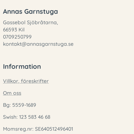
Annas Garnstuga
Gassebol Sjöbråtarna,
66593 Kil
0709250799
kontakt@annasgarnstuga.se
Information
Villkor, föreskrifter
Om oss
Bg: 5559-1689
Swish: 123 583 46 68
Momsreg.nr: SE640512496401