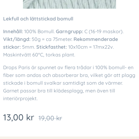
Lekfull och lättstickad bomull
Innehåll:
100% Bomull.
Garngrupp:
C (16-19 maskor).
Vikt/längd:
50g = ca 75meter.
Rekommenderade
stickor:
5mm.
Stickfasthet:
10x10cm = 17mx22v.
Maskintvätt 60°C, torkas plant.
Drops Paris är spunnet av flera trådar i 100% bomull- en
fiber som andas och absorberar bra, vilket gör att plagg
stickade i bomull svalkar samtidigt som de värmer.
Garnet passar bra till klädesplagg, men även till
interiörprojekt.
13,00
kr
19,00
kr