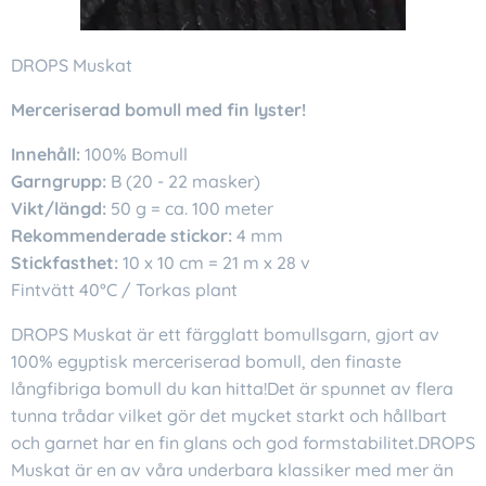
DROPS Muskat
Merceriserad bomull med fin lyster!
Innehåll:
100% Bomull
Garngrupp:
B (20 - 22 masker)
Vikt/längd:
50 g = ca. 100 meter
Rekommenderade stickor:
4 mm
Stickfasthet:
10 x 10 cm = 21 m x 28 v
Fintvätt 40°C / Torkas plant
DROPS Muskat är ett färgglatt bomullsgarn, gjort av
100% egyptisk merceriserad bomull, den finaste
långfibriga bomull du kan hitta!Det är spunnet av flera
tunna trådar vilket gör det mycket starkt och hållbart
och garnet har en fin glans och god formstabilitet.DROPS
Muskat är en av våra underbara klassiker med mer än