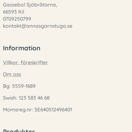
Gassebol Sjöbråtarna,
66593 Kil
0709250799
kontakt@annasgarnstuga.se
Information
Villkor, föreskrifter
Om oss
Bg: 5559-1689
Swish: 123 583 46 68
Momsreg.nr: SE640512496401
Produkter