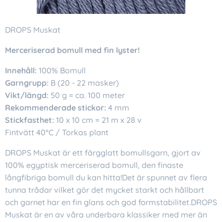
DROPS Muskat
Merceriserad bomull med fin lyster!
Innehåll:
100% Bomull
Garngrupp:
B (20 - 22 masker)
Vikt/längd:
50 g = ca. 100 meter
Rekommenderade stickor:
4 mm
Stickfasthet:
10 x 10 cm = 21 m x 28 v
Fintvätt 40°C / Torkas plant
DROPS Muskat är ett färgglatt bomullsgarn, gjort av
100% egyptisk merceriserad bomull, den finaste
långfibriga bomull du kan hitta!Det är spunnet av flera
tunna trådar vilket gör det mycket starkt och hållbart
och garnet har en fin glans och god formstabilitet.DROPS
Muskat är en av våra underbara klassiker med mer än