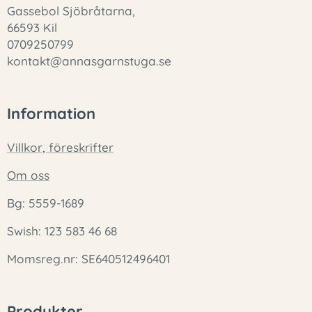
Gassebol Sjöbråtarna,
66593 Kil
0709250799
kontakt@annasgarnstuga.se
Information
Villkor, föreskrifter
Om oss
Bg: 5559-1689
Swish: 123 583 46 68
Momsreg.nr: SE640512496401
Produkter