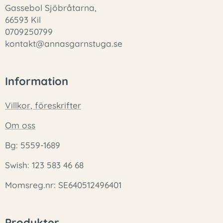
Gassebol Sjöbråtarna,
66593 Kil
0709250799
kontakt@annasgarnstuga.se
Information
Villkor, föreskrifter
Om oss
Bg: 5559-1689
Swish: 123 583 46 68
Momsreg.nr: SE640512496401
Produkter