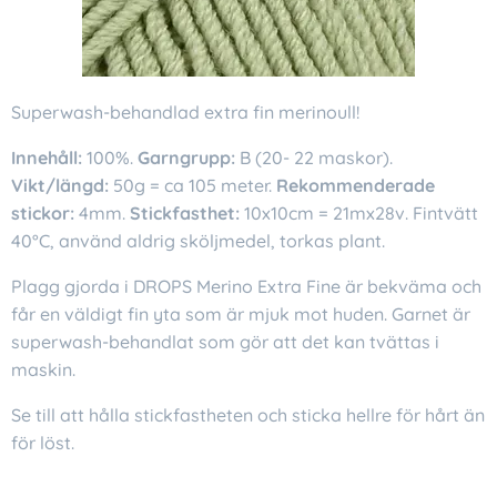
Superwash-behandlad extra fin merinoull!
Innehåll:
100%.
Garngrupp:
B (20- 22 maskor).
Vikt/längd:
50g = ca 105 meter.
Rekommenderade
stickor:
4mm.
Stickfasthet:
10x10cm = 21mx28v. Fintvätt
40°C, använd aldrig sköljmedel, torkas plant.
Plagg gjorda i DROPS Merino Extra Fine är bekväma och
får en väldigt fin yta som är mjuk mot huden. Garnet är
superwash-behandlat som gör att det kan tvättas i
maskin.
Se till att hålla stickfastheten och sticka hellre för hårt än
för löst.