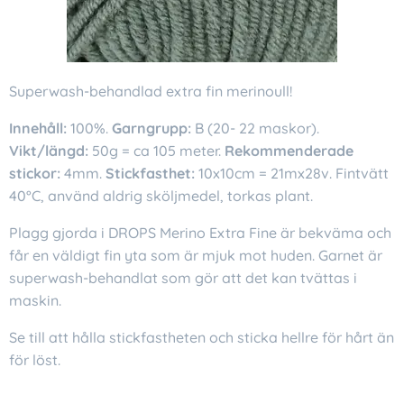
Superwash-behandlad extra fin merinoull!
Innehåll:
100%.
Garngrupp:
B (20- 22 maskor).
Vikt/längd:
50g = ca 105 meter.
Rekommenderade
stickor:
4mm.
Stickfasthet:
10x10cm = 21mx28v. Fintvätt
40°C, använd aldrig sköljmedel, torkas plant.
Plagg gjorda i DROPS Merino Extra Fine är bekväma och
får en väldigt fin yta som är mjuk mot huden. Garnet är
superwash-behandlat som gör att det kan tvättas i
maskin.
Se till att hålla stickfastheten och sticka hellre för hårt än
för löst.