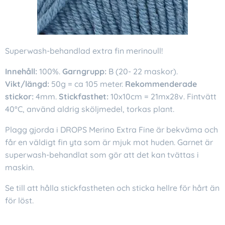
Superwash-behandlad extra fin merinoull!
Innehåll:
100%.
Garngrupp:
B (20- 22 maskor).
Vikt/längd:
50g = ca 105 meter.
Rekommenderade
stickor:
4mm.
Stickfasthet:
10x10cm = 21mx28v. Fintvätt
40°C, använd aldrig sköljmedel, torkas plant.
Plagg gjorda i DROPS Merino Extra Fine är bekväma och
får en väldigt fin yta som är mjuk mot huden. Garnet är
superwash-behandlat som gör att det kan tvättas i
maskin.
Se till att hålla stickfastheten och sticka hellre för hårt än
för löst.