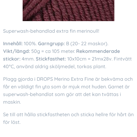
Superwash-behandlad extra fin merinoull!
Innehåll:
100%.
Garngrupp:
B (20- 22 maskor).
Vikt/längd:
50g = ca 105 meter.
Rekommenderade
stickor:
4mm.
Stickfasthet:
10x10cm = 21mx28v. Fintvätt
40°C, använd aldrig sköljmedel, torkas plant.
Plagg gjorda i DROPS Merino Extra Fine är bekväma och
får en väldigt fin yta som är mjuk mot huden. Garnet är
superwash-behandlat som gör att det kan tvättas i
maskin.
Se till att hålla stickfastheten och sticka hellre för hårt än
för löst.