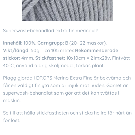
Superwash-behandlad extra fin merinoull!
Innehåll:
100%.
Garngrupp:
B (20- 22 maskor).
Vikt/längd:
50g = ca 105 meter.
Rekommenderade
stickor:
4mm.
Stickfasthet:
10x10cm = 21mx28v. Fintvätt
40°C, använd aldrig sköljmedel, torkas plant.
Plagg gjorda i DROPS Merino Extra Fine är bekväma och
får en väldigt fin yta som är mjuk mot huden. Garnet är
superwash-behandlat som gör att det kan tvättas i
maskin.
Se till att hålla stickfastheten och sticka hellre för hårt än
för löst.