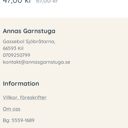
67,00
kr
Annas Garnstuga
Gassebol Sjöbråtarna,
66593 Kil
0709250799
kontakt@annasgarnstuga.se
Information
Villkor, föreskrifter
Om oss
Bg: 5559-1689