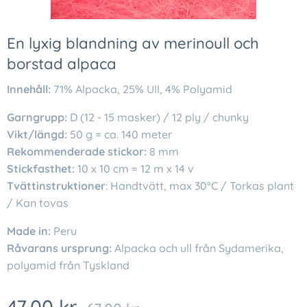
En lyxig blandning av merinoull och
borstad alpaca
Innehåll:
71% Alpacka, 25% Ull, 4% Polyamid
Garngrupp:
D (12 - 15 masker) / 12 ply / chunky
Vikt/längd:
50 g = ca. 140 meter
Rekommenderade stickor:
8 mm
Stickfasthet:
10 x 10 cm = 12 m x 14 v
Tvättinstruktioner
: Handtvätt, max 30°C / Torkas plant
/ Kan tovas
Made in:
Peru
Råvarans ursprung:
Alpacka och ull från Sydamerika,
polyamid från Tyskland
47,00
kr