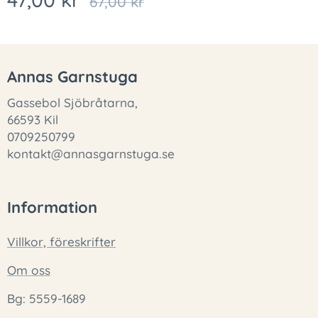
67,00
kr
Annas Garnstuga
Gassebol Sjöbråtarna,
66593 Kil
0709250799
kontakt@annasgarnstuga.se
Information
Villkor, föreskrifter
Om oss
Bg: 5559-1689