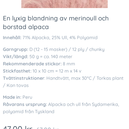
En lyxig blandning av merinoull och
borstad alpaca
Innehåll:
71% Alpacka, 25% Ull, 4% Polyamid
Garngrupp:
D (12 - 15 masker) / 12 ply / chunky
Vikt/längd:
50 g = ca. 140 meter
Rekommenderade stickor:
8 mm
Stickfasthet:
10 x 10 cm = 12 m x 14 v
Tvättinstruktioner
: Handtvätt, max 30°C / Torkas plant
/ Kan tovas
Made in:
Peru
Råvarans ursprung:
Alpacka och ull från Sydamerika,
polyamid från Tyskland
47,00
kr