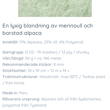
En lyxig blandning av merinoull och
borstad alpaca
Innehåll:
71% Alpacka, 25% Ull, 4% Polyamid
Garngrupp:
D (12 - 15 masker) / 12 ply / chunky
Vikt/längd:
50 g = ca. 140 meter
Rekommenderade stickor:
8 mm
Stickfasthet:
10 x 10 cm = 12 m x 14 v
Tvättinstruktioner
: Handtvätt, max 30°C / Torkas plant
/ Kan tovas
Made in:
Peru
Råvarans ursprung:
Alpacka och ull från Sydamerika,
polyamid från Tyskland