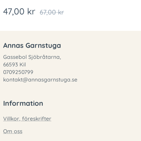
47,00
kr
67,00
kr
Annas Garnstuga
Gassebol Sjöbråtarna,
66593 Kil
0709250799
kontakt@annasgarnstuga.se
Information
Villkor, föreskrifter
Om oss