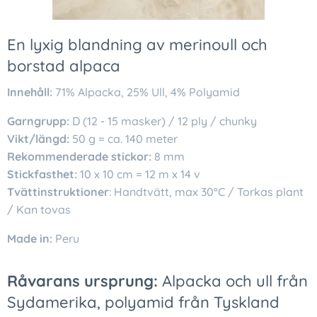
En lyxig blandning av merinoull och
borstad alpaca
Innehåll:
71% Alpacka, 25% Ull, 4% Polyamid
Garngrupp:
D (12 - 15 masker) / 12 ply / chunky
Vikt/längd:
50 g = ca. 140 meter
Rekommenderade stickor:
8 mm
Stickfasthet:
10 x 10 cm = 12 m x 14 v
Tvättinstruktioner
: Handtvätt, max 30°C / Torkas plant
/ Kan tovas
Made in:
Peru
Råvarans ursprung:
Alpacka och ull från
Sydamerika, polyamid från Tyskland