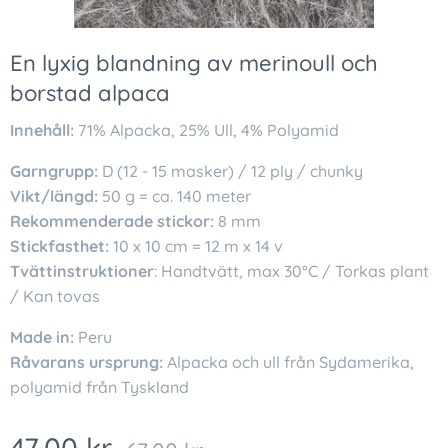
En lyxig blandning av merinoull och
borstad alpaca
Innehåll:
71% Alpacka, 25% Ull, 4% Polyamid
Garngrupp:
D (12 - 15 masker) / 12 ply / chunky
Vikt/längd:
50 g = ca. 140 meter
Rekommenderade stickor:
8 mm
Stickfasthet:
10 x 10 cm = 12 m x 14 v
Tvättinstruktioner
: Handtvätt, max 30°C / Torkas plant
/ Kan tovas
Made in:
Peru
Råvarans ursprung:
Alpacka och ull från Sydamerika,
polyamid från Tyskland
47,00
kr