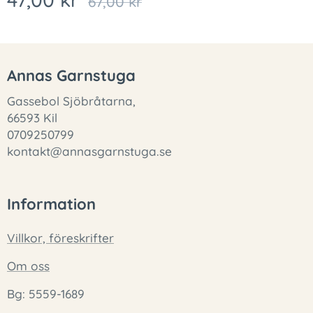
67,00
kr
Annas Garnstuga
Gassebol Sjöbråtarna,
66593 Kil
0709250799
kontakt@annasgarnstuga.se
Information
Villkor, föreskrifter
Om oss
Bg: 5559-1689